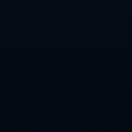
返回首页
订阅新闻通讯
随时了解我们的最新动态！订阅我们的时事通讯即可收到独家内
容和特别优惠。
订阅我们的服务
首页
关于我们
服务
团队
新闻中心
联系世界杯下注