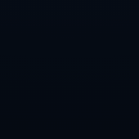
上一篇：下一场追平？哈兰德在英超已打入102球，仅比C罗少1球
下一篇：约基奇穿着小猪佩奇配色Joker1GT，砍下39分15篮板10助攻
新闻资讯
世界杯竞猜平台使用指南，轻松上手
2026-08-10
世界杯竞猜APP，实时数据预测神器
2026-08-10
世界杯下注法：从入门到精通
2026-08-10
全球顶级世界杯正规竞猜平台揭秘
2026-08-10