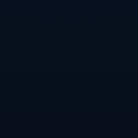
过缩短轮换、让哈登与莱昂纳德、乔治长时间共同在场来搏
一把，但多核并存的进攻却出现了球权分配尴尬的情况——
当哈登主控时，莱昂纳德和乔治更多在外线等待球，而当乔
治或莱昂纳德接管回合时，哈登又在弱侧拉开空间，整体战
术看似星光熠熠，却缺少足够默契的连续性配合。几次关键
回合中，快船不是外线投篮偏出，就是在传导球中出现失
误，被灰熊抓住机会打反击，以一记记反击上篮或三分回应
主队零星的追分高潮。时间一点点流逝，主场球迷的情绪从
期待变成焦急，再到后来的无奈叹息，终场哨响时，记分牌
上冰冷的数字宣告快船又一场失利的尴尬现实。
本场比赛，哈登带伤作战拿到13分，同时还有助攻和篮板数
据进账，尽管在攻防两端并不处于最佳状态，但从他多次在
身体对抗中硬扛突破、主动与内线做挡拆寻求机会的选择来
看，他显然在努力承担责任，以 veteran 领袖的方式试图稳住
球队。伤病对他的影响肉眼可见，爆发力下降、启动速度
慢、对抗后平衡性变差，使得他原本最具威胁的突破造犯规
武器难以完全施展，他更多需要用经验和节奏来弥补身体短
板。在这样的背景下，快船其他核心球员的发挥就显得尤为
重要。从本场比赛的整体表现看，球队在进攻端缺乏持续