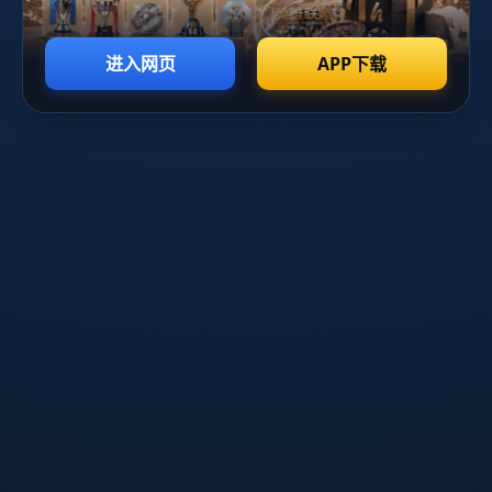
场的
吞四
冠
建
冠
刷分凯尔特人的成熟正在成型