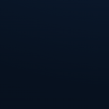
防守对位和篮
塔图姆的10
选择推进速度
核心的标志之
50分的分差
一支球队赢2
并非单点爆破
时，只能依赖
一个典型例子
成终结 整个
“温水煮青蛙
从案例看出差
要理解这场惨
对方案。当外
人的比赛里，
例如 在第二