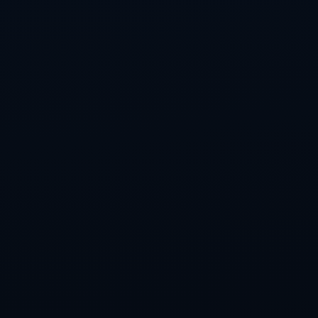
样高效率但不过度消耗的比赛模式，凯尔特人的常规赛乃
在攻防两端的整体影响力上，这不但减少了球队对单人