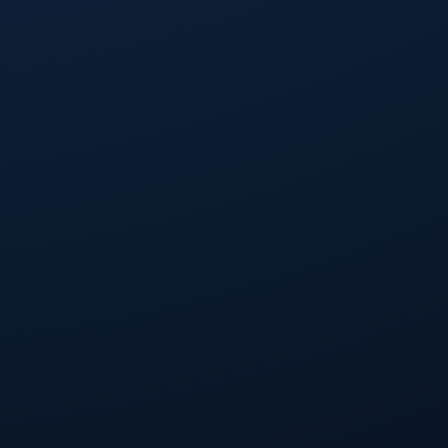
刷分 但实际情况恰恰相反 布朗18分、塔图姆16分10篮
进攻重点并不在塑造个人英雄，而在维持整体节奏与攻防
双探花在垃圾时间继续累积数据。
时，很容易出现节奏飘逸、防守专注度下滑的问题，导致
领先的情况下依然保持执行力，无论是外围协防轮转，还
据不是炫耀，而是团队稳定运转后的自然产物。
是通过无球切入、快攻跟进、转换进攻中的第一波冲击完
支凯尔特人里 布朗不再需要每一回合都证明自己是第一选
的第一道闸门 当76人试图通过外线挡拆组织起进攻
，这种看不见的影响，远比18分本身更有价值。他不只
在很多大胜或焦灼比赛里，塔图姆往往习惯在进攻端承担绝
决中，他的进攻表现并未刻意拉满，反而将更多精力放在