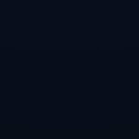
大胜中 布朗18分、塔图姆16+10只是表面，从更深层来看，是
的卡位与遮挡视线，都体现出高度统一的比赛理念。凯尔特人的
两次以示配合。
的传球”带来的，不仅是更高的投篮质量，也让球员在心理上保持
护、转移中。与此当布朗或塔图姆接到球时，他们不再需要从零
个人带动团队到团队托举核心的转变，正是凯尔特人本赛季最值