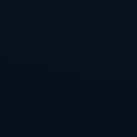
不稳定 失误
摆动在整场比
从这个案例可
手像凯尔特人
更需要在阵容
凯尔特人的优