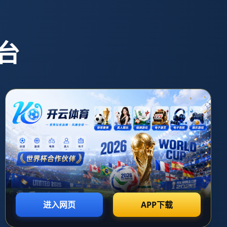
023-5794952
联系世界杯下注
全国服务热线：
在
线
客
服