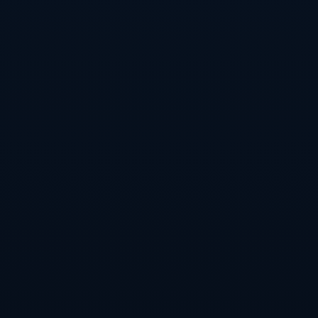
随之增加 而任何一次糟糕的进攻回合，都会立刻被凯尔特人转化为
赛中不断累积 分差自然会失控。
以看出 76人的攻防结构呈现出一种明显的失衡 进攻端缺少可靠
这样重视球的转移和空间利用时，他们的短板会被无限放大。这
配置、角色分工甚至球队文化上进行重塑。
势不仅在于球星更在于角色与定位的清晰