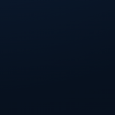
节奏的关键 当他在防守端完成抢板后，往往第一时间就
守端发起的进攻创造能力，是他从单纯得分手走向全能
是这种全面性。
0分时，就不得不承认这是体系层面的碾压。凯尔特人的进攻
。反观76人，在缺少稳定持球组织以及内线稳定支点
时 凯尔特人立刻通过高位挡拆拉扯防线，再由侧翼射手完
分不断被拉开并非突袭式的高潮，而是一种缓慢而持续的
，分差最终便被放大到一个极具冲击力的数字。
这40多分的分差上，而是在面对高强度团队防守时缺乏应
个稳定的攻坚点或组织核心来“止血”，但在对阵凯尔特
遭遇协防收缩和弱侧补位 持球人即便勉强出手 命中率也极