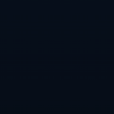
别 有的平台在用户协议中写入大量不对等内容 比如 保留单
方面修改赔率与结算结果的权利 可随时冻结用户账户但不给
出明确理由 一旦发生争议 以平台最终解释为准且不承担任何
责任 等等 此类条款明显偏离公平原则 一旦同意 就意味着在
发生纠纷时处于极为被动的地位 相比之下 合理的条款会明确
争议处理流程 包括 申诉渠道 时限 以及第三方调解或司法解
决方式 并清楚告知用户在不同情况下各自的权利义务
可以参考一个典型场景 某玩家在世界杯期间频繁下注 并在短
时间内连赢多场 平台突然以“涉嫌套利”为由冻结账户 要求补
充各种复杂资料 却迟迟不给出明确的违规证据 这往往与条款
中“平台拥有最终解释权”挂钩 如果早在注册时认真阅读并拒
绝接受此类明显不对等的约定 或者选择具有第三方仲裁机制
的平台 这类情况出现的概率和损失程度都会大大降低 因此在
选择世界杯外围下注平台时 不要只看界面美观和赔率高低 更
要翻到最底部 去看那些被很多人忽略的协议与隐私页面