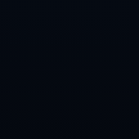
2026世界杯竞猜：智能化分析平台推荐助手
2026-08-07
乒乓球混合团体世界杯：中国队豪取四连胜
2026-08-07
2026世界杯比分分析：高手对决悬念多
2026-08-07
相关产品