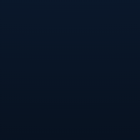
在明确合法合规之后 第二个重要标准就是 资金安全与结算机
制是否透明可追踪 毕竟世界杯外围下注的本质是资金往来 一
旦充值后的资金缺乏安全托管 以及清晰的提款流程 即使赔率
再诱人也难以真正安心
平台在资金安全上的可靠表现 通常包括几方面 其一 充值渠
道正规并支持双向流动 合理的平台会提供多种受监管的支付