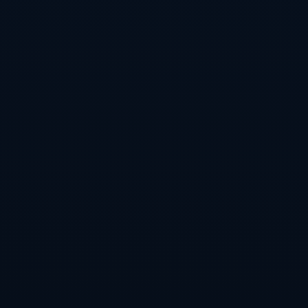
一味追随初始印象 就会忽视被“盘口异动”传递出来的信号。
在下注前对比开盘与临盘赔率 既是风控也是信息补充。