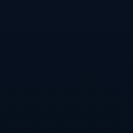
在世界杯竞猜官网中 常见玩法不止有“独赢”和“让球”，还有
角球数 黄牌数 大小球等，其中很多都与球队战术息息相关。
偏向控球传导的球队 往往节奏相对缓慢 注重阵地战组织 整
场比赛的射门和角球数量可能不会太夸张 但传控优势会让他
们在面对弱旅时保持场面掌控；而擅长快速反击和边路突击
的球队 则更可能打出高节奏比赛 带来更多射门和角球。在下
注“大小球”“角球让分”等项目时 如果只看双方名气不看战术
风格 就很容易误判比赛节奏。通过观察最近几场国家队比赛
的控球率 传球成功率 以及射门分布 可以更精准地匹配对应
的盘口。
盘口与赔率背后的市场信息
不少玩家误以为赔率就是“结果的真实概率” 但实际上 赔率还
包含了市场资金分布和平台风险控制的考量。世界杯竞猜官
网通常会根据早期数据开盘 然后再根据投注量 动态调整盘口
和赔率。若某支热门球队的胜赔持续下调 很可能意味着大部
分资金都流向这一方 平台为了平衡风险会适度调整回报率。
对理性玩家而言 观察盘口变化可以获取额外信息 比如 当某
场比赛主队原本让半球 后续逐渐调整为平半 甚至接近平手
很可能意味着队内出现伤停隐患 或市场对其信心下降 这时候