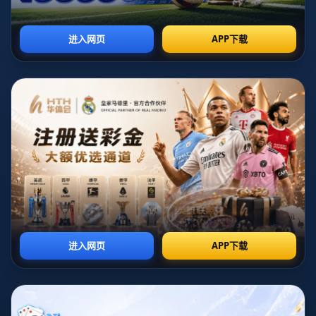
组合 导致小组赛连丢关键球 而在开赛前 多数只看名气的玩
家依旧重仓押注其小组全胜。那些提前研究首发名单和伤病
报告的用户 则会在竞猜官方数据中心中调低对这支球队的预
期 将更多筹码分配给状态更稳定的对手。
近期状态与预选赛表现是关键参考指标
世界杯四年一届 很多球迷会直接参考上一届世界杯的表现来
判断强弱 但对于竞猜来说 更重要的是过去一到两年的真实比
赛状态，包括洲际杯 预选赛和热身赛。预选赛中如果一支球
队进攻端火力强大 但客场丢球很多 那么在世界杯小组赛这样
的中立场环境中 其防守问题就可能被放大。在世界杯竞猜官
网提供的数据里 常常能看到进球数 失球数 场均射门 射正率
等统计 这些比“这队是传统强队”要更有预测价值。通过这些
信息可以更理性地判断 比如选择“双方进球”“大球 小球”等与
进攻节奏相关的玩法 而不是一味押注胜负。
赛程 密度与体能消耗会影响临场发挥