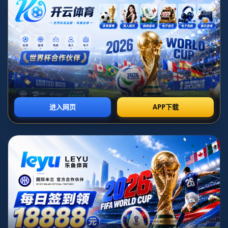
步，而不是事后复盘时的补课。
理解赛制与分组是竞猜的基础
在任何世界杯竞猜平台下注之前，先看懂当届世界杯的赛制
结构非常重要。小组赛阶段通常采用积分制，同组四队循环
对战，胜者三分 平局一分 负者零分，根据积分及净胜球决定
出线球队。到了淘汰赛则是单场决胜制，90分钟战平会进入
加时甚至点球。对竞猜而言，小组赛更容易出现保守战术和
默契球，比如强队在已经提前出线后会选择轮换阵容，导致
冷门频发；而淘汰赛中，平局概率相对提高，“全场独赢”“让
球胜平负”“是否加时”等玩法的风险结构会随之变化。如果连
“这场比赛是否有加时可能”都没搞清，就贸然在竞猜官网上
选择高赔率选项，只是把主动权交给运气。
球队实力信息不能停留在名气层面
谈到世界杯，人们很容易被“传统豪门”和“头牌球星”吸引，
像巴西 德国 阿根廷 法国等队常常被视作安全选项。然而对
于世界杯竞猜官网用户而言，更有价值的是隐藏在名气背后
的细节信息。球队平均年龄是否偏大 主力球员是否伤愈回归
阵型是否经历大幅调整 这些都会直接影响真实战力。举例来
说 某届世界杯上就有传统强队因主力中卫伤缺 被迫更换防线