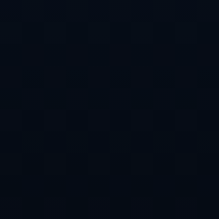
队赢”，忽视了自己账户资金的分配和风险管理。虽然这看似
不属于“赛事信息”，但从竞猜策略的角度看 了解每种玩法的
风险等级与波动特性 也是必备信息。比如 串关玩法赔率高
但只要有一场出错就前功尽弃 适合作为小额博高回报的尝试
而单场让球或独赢则更适合作为主力投入。结合赛事密集程
度与个人观看时间 安排好每日和整届赛事的投注上限 也是一
种“对赛程与自我情况的综合判断”。真正成熟的玩家 会在了
解球队与赛制的同时 为自己设定清晰的预算和止损线 把竞猜
当成伴随观赛的娱乐 而不是高风险博弈。
善用官网工具与数据提升判断质量
相比零散搜索信息 直接使用世界杯竞猜官网自带的赛前分析
工具 往往更高效。多数平台都会提供球队近期战绩 对赛记录
伤停名单 甚至部分战术热区图和关键球员数据。合理利用这
些官方资源 能在短时间内构建起“这场比赛究竟是谁占优”的
基本框架。在此基础上 再结合自身对球队风格的理解 做出判
断 会比单纯凭感觉下注更接近理性。尤其是当多个信息指向
同一结论时 比如球队连续多场零封 对手核心射手因伤缺阵
盘口又给出较深让球时 这种“信息共振”往往意味着机会优于
风险。