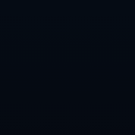
上一篇：世界杯外围竞猜：小白玩家的完整投注指南
下一篇：世界杯竞彩：博彩心理与正确心态培养
新闻资讯
上海vs同曦前瞻：张镇麟PK郭昊文天赋对决 古德温状态火热冲2连胜
2026-08-09
记者：特尔顶替索兰克进入热刺本轮欧冠大名单
2026-08-09
张瑞阳发挥亮眼 中国队赢得女子单人滑冬奥资格
2026-08-09
央视网聚焦F1摩纳哥站：新规能否掀起赛场波澜？
2026-08-09
世界杯下注APP：热门体育赛事一手掌握
2026-08-09