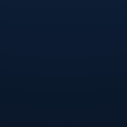
同样是世界杯小组赛 有的球队在炎热时段密集作战 有的球队
则享受相对合理的开球时间和休息间隔 对体能要求的差异 会
在后两轮比赛中显现出来。合理解读赛程表 是在竞猜官方页
面下注前必做的功课。例如 某支队伍如果在俱乐部赛季刚刚
结束时就频繁出战 热身赛又极少轮换替补 那到了世界杯第二
或第三场 大概率会出现体能下滑 对应到竞猜层面 就需要警
惕他们在下半场被对手逆转的风险。此时 选择“半全场结果”
“下半场进球数”这类玩法 就需要把赛程和体能因素纳入考虑
而不是只看上半场的表现就盲目追捧。
战术风格直接影响进球与盘口走向