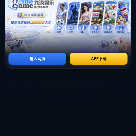
首页
关于世界杯下注
服务
单独服务
新闻中心
世界杯下注的团队
联系世界杯下注
页面未找到
首页
404 Error
糟糕！找不到该页面
糟糕！找不到该页面