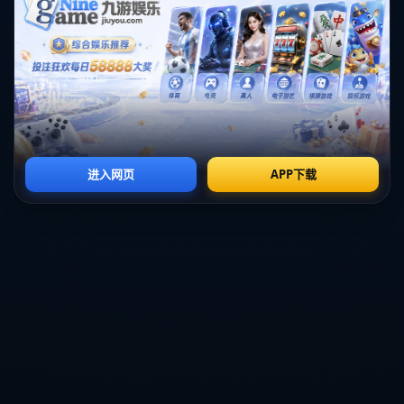
首页
关于世界杯下注
服务
单独服务
新闻中心
世界杯下注的团队
联系世界杯下注
页面未找到
首页
404 Error
糟糕！找不到该页面
糟糕！找不到该页面