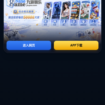
首页
关于世界杯下注
服务
单独服务
新闻中心
世界杯下注的团队
联系世界杯下注
页面未找到
首页
404 Error
糟糕！找不到该页面
糟糕！找不到该页面