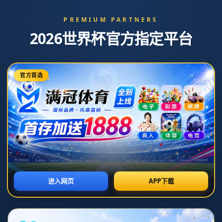
023-5794952
admin@zh-h5-sjblive.com