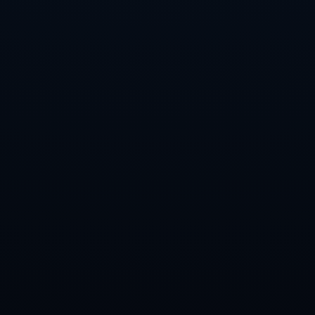
返回首页
订阅新闻通讯
随时了解我们的最新动态！订阅我们的时事通讯即可收到独家内
容和特别优惠。
订阅我们的服务
首页
关于我们
服务
团队
新闻中心
联系世界杯下注