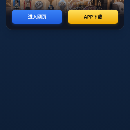
的比分预测 首先要意识到 小组赛不是一场一决胜负的淘汰战 而
考虑的不只是赢球 还包括净胜球 分组形势 以及下一场对手的强弱
二轮或第三轮根据形势选择全力抢分或者战略轮换 这种策略差异
按纸面实力给出比分 往往会忽略这种阶段性策略的影响