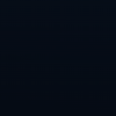
反型球队 若
是两支开放进
的概率显著上
结果就具备更
赛程与体能节
很多人习惯只
教练极可能在
轮就遭遇同组
出线 选择轮
球的概率明显
心理压力与主
虽然世界杯在
球队表现 从
进球数上限 
续批评进攻不
帮助我们判断