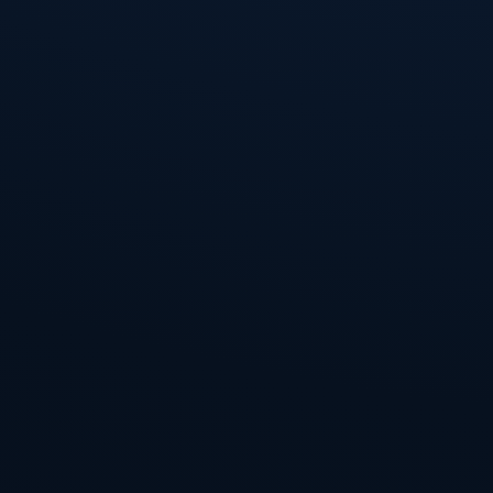
进行世界杯比
防平衡 第二
反击的对手时
具备打出小比
必细化到攻防