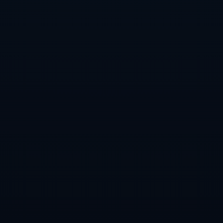
防反球队速度出色 且擅长利用定位球 控球一方往往会占据场面优势
攻球队对碰 比如部分南美或欧洲进攻型球队 相互之间会形成对攻局
升 第三是守势球队之间的较量 当两队都把不输放在首位 特别是在
高参考价值 因此 在进行比分预测时 把“风格相克”视为优先考
奏往往被忽视 却极其关键
看单场对阵 却忽略赛程对球队选择的隐性影响 例如 若一支球队
首战就力争较大分差的胜利 为后续不利情况留出净胜球空间 这种
最强对手 主教练更趋向谨慎 对大比分预测就应降低预期 此外 
换主力 控制节奏 避免伤病 比分极有可能走向低强度的小比分 也
增加 这种基于赛程和积分形势的策略变化 是提升预测准确率的
客场环境的隐性变量
名义上是中立场地 但主办国及其所在大洲球队往往具有类主场优
比分预测角度看 主场氛围对进攻端的刺激尤为明显 例如 主办国
另一方面 对传统豪门来说 压力同样显著 首轮一旦受阻 后续比赛
力 主教练往往会在第二轮进行大胆调整 增加前场火力 带来更开
某支球队是趋向保守自保 还是更有可能打出高比分的释放性比