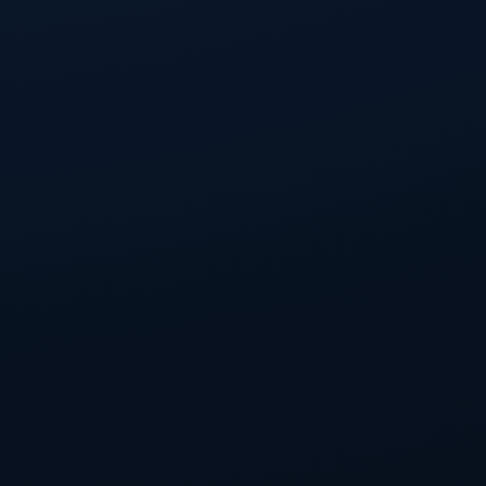
判断比分 但小组赛阶段更应该拆解为三个维度 第一是攻
队尽管身价高昂 但如果后防线存在明显短板 面对擅长快速
 如果防线纪律性强 门将状态稳定 即便进攻火力一般 也
0或0比0 而非想象中的大胜 这些都提醒我们 预测时务