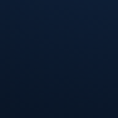
球队实力评估
邮箱：admin@zh-h5-sjblive.com
地址：上海市市辖区杨浦区大桥街道