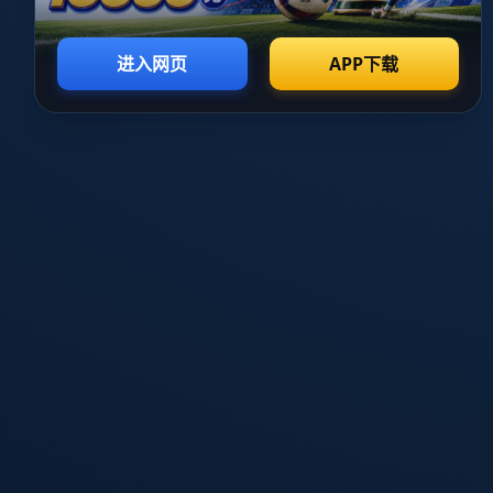
世界杯下注法从入门到精通 在全球体坛盛事中，
世界杯凭借高关注度与变量性成为投注市场最具吸
引力的对象。想要系统掌握这一主题，需要明确下
注逻辑与风险边界，并在实践中不断迭代模型。本
篇以“世界杯下注法
新手必读的2026世界杯投注初级规则
四年一度的世界杯，总能让原本只看比分的新球
迷，突然对“竞猜”“盘口”“串关”这些词产生兴趣。
尤其是即将到来的2026世界杯，赛制扩大、球队增
多，让人更想通过合理的投注增加观赛的参与感。
但很多人
2026世界杯下注：了解各种投注类型与规则
2026世界杯下注攻略 从玩法规则到风险把控一文看懂 四
年一度的世界杯向来是球迷与投注爱好者的狂欢节点，而
即将到来的2026世界杯下注更是被看作是线上体育娱乐的
重要焦点。无论你是只想小额参与增加
联系世界杯下注
要理解小组赛
联系人：世界杯下注
赛中 球队要
手机：18096133551
失分 而在第
而言 如果只
电话：023-5794952