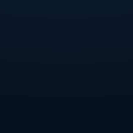
分预测 时很多人会习惯性地以球队身价 世界排名或传统印象来
是阵容完整度与替补深度 第三是临场调整能力 比如 某支欧洲强
 让球盘和大球小球的判断就要更加谨慎 反之 一支名气不大的球队
分冷门的潜力 力量型强队对阵密集防守球队 更容易出现胶着的1比
特点而非泛泛而谈的强弱之分