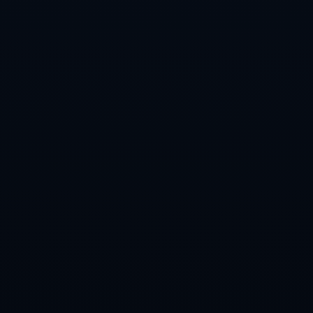
哈托轰入世界波 切尔西5-1大胜查尔顿挺进足总杯32强
2026-08-07
记者：雷吉隆即将加盟迈阿密国际
2026-08-07
2026世界杯竞猜：智能化分析平台推荐助手
2026-08-07
曼联半场17次射门，为本赛季英超所有球队上半场最多
2026-08-07
2026世界杯投注规则：小额投注策略与心得
2026-08-07
世界杯竞猜平台正规可靠，值得信赖
2026-08-07
相关产品