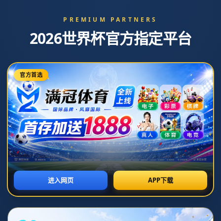
主页
>
新闻中心
新闻中心
实时世界杯比分直播，感受现场热血
作者：世界杯下注
发布时间2026-07-07T10:34:41+08:00
实时世界杯比分直播感受现场热血
没有亲临卡塔尔的球场看台，没有置身南非的呜呜祖拉海
洋，我们依然能在深夜的客厅里，感到心跳被同一粒进球牵
动。这种跨越时差与国界的共振，正是来自实时世界杯比分
直播带来的沉浸式体验。当屏幕左上角的比分数字不断变
化，弹幕与解说此起彼伏，我们仿佛就站在草皮边线，和球
员一起冲刺、对抗、怒吼。世界杯不再只是一个一个结果，
而变成了一场场正在发生的故事，而实时比分，就是让我们