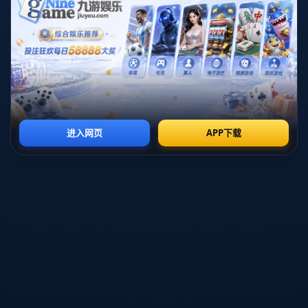
球迷在社交平台上发出“要出局了”的感叹。然而下半场开始
后，实时攻防数据发生剧烈变化 强队的射门次数疯狂增长，
从十次涨到十六次，控球率也逐渐压制对手。哪怕没有看现
场视频，单纯盯着实时数据和比分变化，很多人都能感受到
那种“压着打”的窒息氛围。当比分在七十五分钟被改写成一
比二时，大量球迷瞬间回流到各大比分直播页面，评论区火
速被刷爆。最后补时阶段的绝杀进球，让比分从一比二变成
三比二，这一瞬间，无数隔着屏幕的人在凌晨同时发出怒
吼。这种被时间锁定的集体情绪爆发，正是实时比分直播独
有的魅力 它用精准到分钟甚至秒级的更新，把不同城市、不
同国籍的球迷连接成一个同步“沸腾”的共同体。
多屏时代实时世界杯比分直播如何重构观赛方式
如今的观赛场景，往往不是“只看电视”而是“多屏并行”。客
厅的大屏电视负责呈现高清画面，手机或平板则打开世界杯
比分直播页面，实时查看数据、球员名单调整、换人情况以
及其他场次的动态。有的球迷会一边观看主队比赛，一边关
注同组另一场比赛的比分走向，时时计算出线形势 这一切都
依赖于实时同步的比分信息。更有意思的是，在短视频和社
交媒体的加持下，许多人会把“比分更新”的时间节点作为话